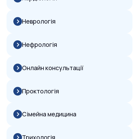
Сімейна медицина
Трихологія
Урологія
Скринінги та чекапи
Скринінг здоровʼя 40+ (Національна програма)
Консультації дитячих
лікарів
Дерматологія
Ендокринологія