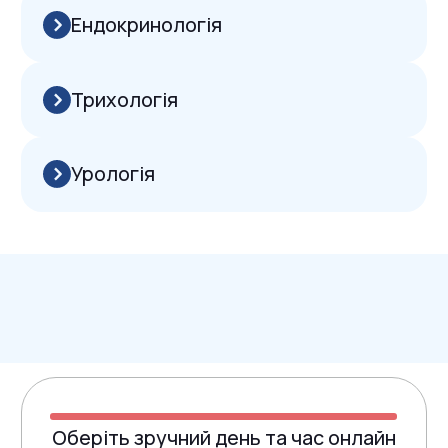
м. Чернівці, вул. Героїв Майдану, 226а
Професійна медична
допомога та турбота про
кожного пацієнта з досвідом
понад 20 років
BOGDAN CLINIC — Cучасні медичні заклади
родом з Херсонщини
За понад 20 років роботи в медицині ми розробили
власні стандарти якості та безпеки. Команда з
понад 60 фахівців щоденно працює над тим, щоб
кожен пацієнт мав доступ до передової
діагностики та ефективного лікування в
комфортних умовах.
60+ працівників
9 відділень
40 тис. пацієнтів на рік