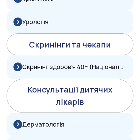
Трихологія
Урологія
Оберіть зручний день та час онлайн
або звʼяжіться з нами зручним
способом
Записатися онлайн 24/7
Натискаючи на кнопку, ви погоджуєтеся на
обробку персональних даних
0 50 579 26 86
Чат-бот Telegram
Чат-бот Viber