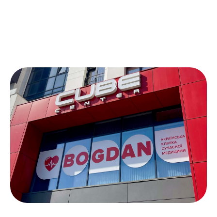
Субота — 9:00 до 17:00
Неділя — вихідний
політика конфіденційності
публічна оферта
правила оплати
Copyright © 2026 All Right Reserved. BOGDAN CLINIC
Будь-яке відтворення або розповсюдження цього веб-
сайту в цілому або частково, а також розкриття його
вмісту без попередньої письмової згоди BOGDAN CLINIC
заборонено.