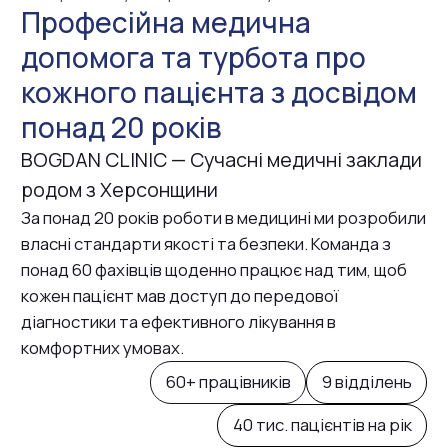
оберіть зручний спосіб
зв’язку з нами
Контакт-центр
0 50 579 26 86
0 96 092 30 11
E-mail
contact.medbogdan@gmail.com
Месенджери та соціальні мережі
Адреса:
м. Чернівці, вул. Героїв Майдану,
226-А, ТЦ ''КУБ'' (2-й поверх)
Графік роботи:
Пн-Пт — 8:00 до 19:00