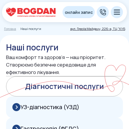
онлайн запис
Головна
Наші послуги
вул. Героїв Майдану, 226-а, ТЦ "КУБ
Наші послуги
Ваш комфорт та здоров’я — наш пріоритет.
Створюємо безпечне середовище для
ефективного лікування.
Діагностичні послуги
УЗ-діагностика (УЗД)
Гастроскопія (ФГДС)
Консультації лікарів
Гастроентерологія